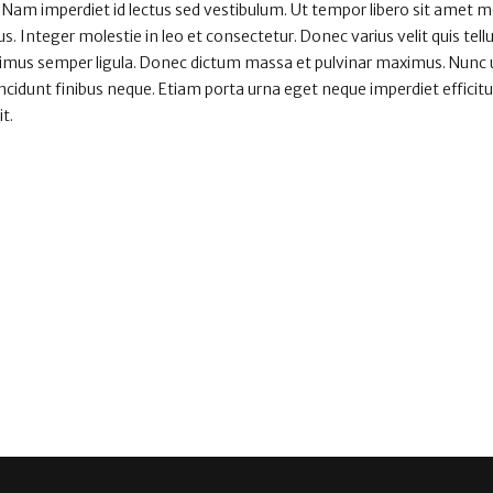
 Nam imperdiet id lectus sed vestibulum. Ut tempor libero sit amet 
. Integer molestie in leo et consectetur. Donec varius velit quis tell
aximus semper ligula. Donec dictum massa et pulvinar maximus. Nunc ut
tincidunt finibus neque. Etiam porta urna eget neque imperdiet efficitu
it.