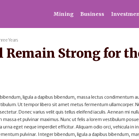
Mining
Business
Investmen
hree Years
 Remain Strong for th
 bibendum, ligula a dapibus bibendum, massa lectus condimentum au
estibulum. Ut tempor libero sit amet metus fermentum ullamcorper. 
sectetur. Donec varius velit quis tellus eleifend iaculis. Aenean mi null
 massa et pulvinar maximus. Nunc ut felis a lorem vestibulum posuer
rta urna eget neque imperdiet efficitur. Aliquam odio orci, vehicula in 
 elementum pulvinar. Integer bibendum, ligula a dapibus bibendum, ma