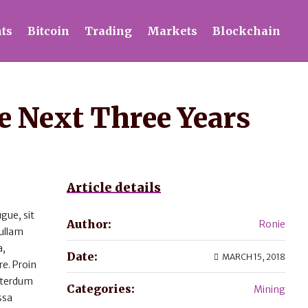
ts
Bitcoin
Trading
Markets
Blockchain
e Next Three Years
Article details
gue, sit
Author:
Ronie
Nullam
a,
Date:
MARCH 15, 2018
e. Proin
interdum
Categories:
Mining
ssa