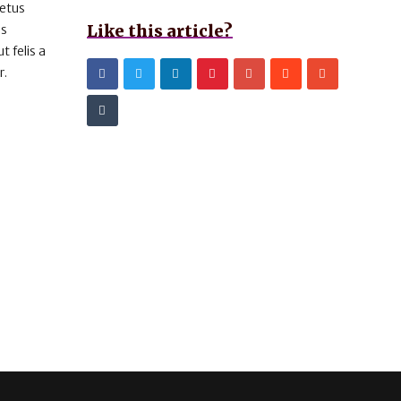
metus
Like this article?
us
 felis a
r.