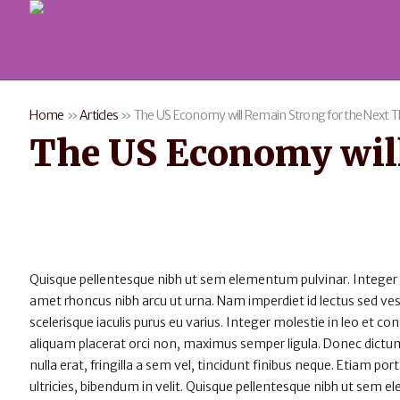
Home
»
Articles
»
The US Economy will Remain Strong for the Next T
The US Economy will
Quisque pellentesque nibh ut sem elementum pulvinar. Integer
amet rhoncus nibh arcu ut urna. Nam imperdiet id lectus sed v
scelerisque iaculis purus eu varius. Integer molestie in leo et con
aliquam placerat orci non, maximus semper ligula. Donec dictum
nulla erat, fringilla a sem vel, tincidunt finibus neque. Etiam po
ultricies, bibendum in velit. Quisque pellentesque nibh ut sem