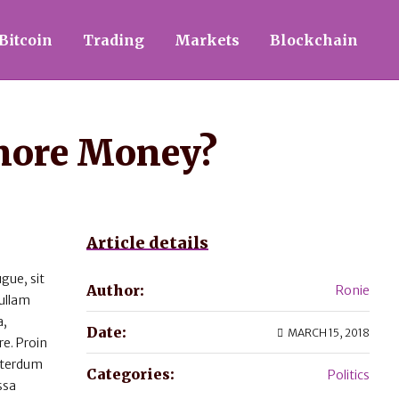
Bitcoin
Trading
Markets
Blockchain
 more Money?
Article details
gue, sit
Author:
Ronie
Nullam
a,
Date:
MARCH 15, 2018
e. Proin
interdum
Categories:
Politics
ssa