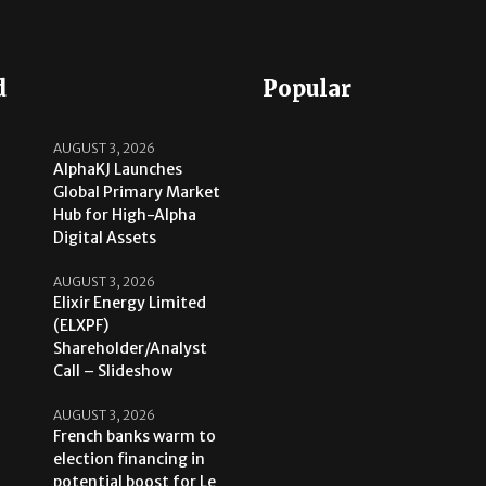
d
Popular
AUGUST 3, 2026
AlphaKJ Launches
Global Primary Market
Hub for High-Alpha
Digital Assets
AUGUST 3, 2026
Elixir Energy Limited
(ELXPF)
Shareholder/Analyst
Call – Slideshow
AUGUST 3, 2026
French banks warm to
election financing in
potential boost for Le