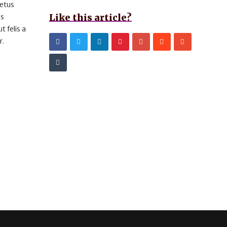
metus
Like this article?
us
 felis a
r.