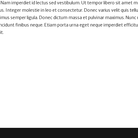
 Nam imperdiet id lectus sed vestibulum. Ut tempor libero sit amet 
. Integer molestie in leo et consectetur. Donec varius velit quis tell
aximus semper ligula. Donec dictum massa et pulvinar maximus. Nunc ut
tincidunt finibus neque. Etiam porta urna eget neque imperdiet efficitu
it.