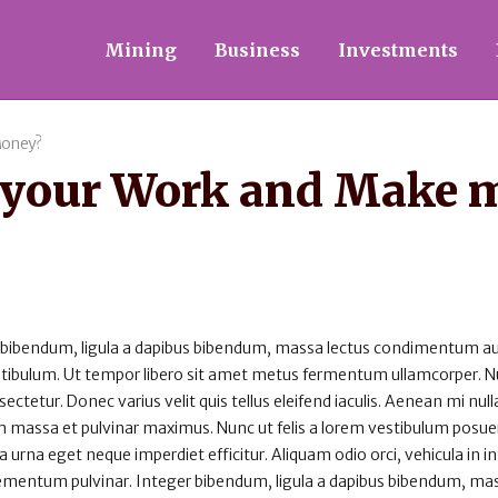
Mining
Business
Investments
Money?
e your Work and Make
 bibendum, ligula a dapibus bibendum, massa lectus condimentum au
estibulum. Ut tempor libero sit amet metus fermentum ullamcorper. 
sectetur. Donec varius velit quis tellus eleifend iaculis. Aenean mi null
 massa et pulvinar maximus. Nunc ut felis a lorem vestibulum posuer
rta urna eget neque imperdiet efficitur. Aliquam odio orci, vehicula in 
 elementum pulvinar. Integer bibendum, ligula a dapibus bibendum, ma