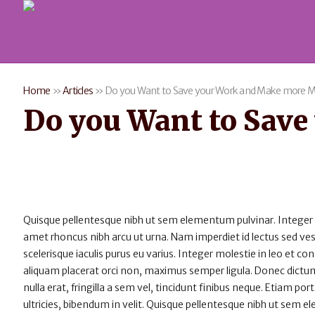
Home
»
Articles
»
Do you Want to Save your Work and Make more 
Do you Want to Sav
Quisque pellentesque nibh ut sem elementum pulvinar. Integer
amet rhoncus nibh arcu ut urna. Nam imperdiet id lectus sed v
scelerisque iaculis purus eu varius. Integer molestie in leo et con
aliquam placerat orci non, maximus semper ligula. Donec dictum
nulla erat, fringilla a sem vel, tincidunt finibus neque. Etiam po
ultricies, bibendum in velit. Quisque pellentesque nibh ut sem